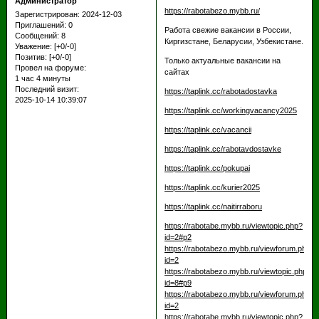
Администратор
https://rabotabezo.mybb.ru/
Зарегистрирован
: 2024-12-03
Приглашений:
0
Работа свежие вакансии в России,
Сообщений:
8
Киргизстане, Беларусии, Узбекистане.
Уважение:
[+0/-0]
Позитив:
[+0/-0]
Только актуальные вакансии на
Провел на форуме:
сайтах
1 час 4 минуты
Последний визит:
https://taplink.cc/rabotadostavka
2025-10-14 10:39:07
https://taplink.cc/workingvacancy2025
https://taplink.cc/vacancii
https://taplink.cc/rabotavdostavke
https://taplink.cc/pokupai
https://taplink.cc/kurier2025
https://taplink.cc/naitirraboru
https://rabotabe.mybb.ru/viewtopic.php?
id=2#p2
https://rabotabezo.mybb.ru/viewforum.php?
id=2
https://rabotabezo.mybb.ru/viewtopic.php?
id=8#p9
https://rabotabezo.mybb.ru/viewforum.php?
id=2
https://rabotabe.mybb.ru/viewtopic.php?