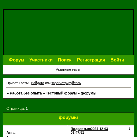
Форум
Участники
Поиск
Регистрация
Войти
Активные темы
Привет, Гость!
Войдите
или
зарегистрируйтесь
.
»
Работа без опыта
»
Тестовый форум
»
форумы
Страница:
1
форумы
Поделиться
2024-12-03
1
Анна
09:47:51